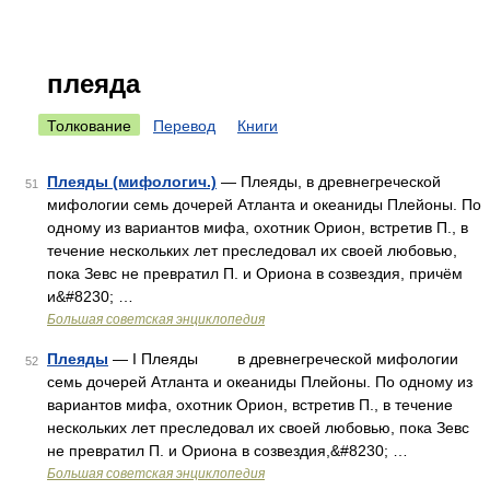
плеяда
Толкование
Перевод
Книги
Плеяды (мифологич.)
— Плеяды, в древнегреческой
51
мифологии семь дочерей Атланта и океаниды Плейоны. По
одному из вариантов мифа, охотник Орион, встретив П., в
течение нескольких лет преследовал их своей любовью,
пока Зевс не превратил П. и Ориона в созвездия, причём
и&#8230; …
Большая советская энциклопедия
Плеяды
— I Плеяды в древнегреческой мифологии
52
семь дочерей Атланта и океаниды Плейоны. По одному из
вариантов мифа, охотник Орион, встретив П., в течение
нескольких лет преследовал их своей любовью, пока Зевс
не превратил П. и Ориона в созвездия,&#8230; …
Большая советская энциклопедия