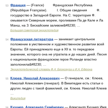
Франция
— (France) Французская Республика
53
(République Française). I. Общие сведения Ф.
государство в Западной Европе. На С. территория Ф.
омывается Северным морем, проливами Па де Кале и Ла
Манш, на З. Бискайским заливом&#8230; …
Большая советская энциклопедия
Французская литература
— занимает центральное
54
положение в умственном и художественном развитии всей
Европы. Ей принадлежало еще в XII в. то передовое
значение, которого она не утратила и до наших дней. Песня
о национальном французском герое Роланде властно
заполонила&#8230; …
Энциклопедический словарь Ф.А. Брокгауза и И.А. Ефрона
Клюев, Николай Алексеевич
— О генерале, см.: Клюев,
55
Николай Алексеевич (генерал). В Википедии есть статьи о
других людях с такой фамилией, см. Клюев. Николай Клюев
…
Википедия
Кушнер, Александр Семёнович
— Александр Кушнер Имя
56