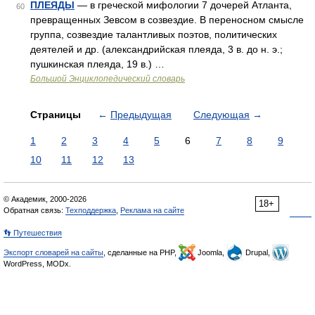
ПЛЕЯДЫ
— в греческой мифологии 7 дочерей Атланта,
60
превращенных Зевсом в созвездие. В переносном смысле
группа, созвездие талантливых поэтов, политических
деятелей и др. (александрийская плеяда, 3 в. до н. э.;
пушкинская плеяда, 19 в.) …
Большой Энциклопедический словарь
Страницы
←
Предыдущая
Следующая
→
1
2
3
4
5
6
7
8
9
10
11
12
13
© Академик, 2000-2026
18+
Обратная связь:
Техподдержка
,
Реклама на сайте
👣 Путешествия
Экспорт словарей на сайты
, сделанные на PHP,
Joomla,
Drupal,
WordPress, MODx.