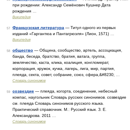
при рождении: Александр Семёнович Кушнер Дата
рождения …
Википедия
Французская литература
— Титул одного из первых
57
изданий «Гаргантюа и Пантагрюэля» (Лион, 1571) …
Википедия
общество
— Община, сообщество, артель, ассоциация,
58
банда, беседа, братство, братия, ватага, группа,
землячество, каста, клика, коалиция, конгломерат,
корпорация, кружок, кучка, лагерь, лига, мир, партия,
плеяда, секта, совет, собрание, союз, сфера,&#8230; …
Словарь синонимов
созвездие
— плеяда, когорта, соединение, небесный
59
компас, наугольник Словарь русских синонимов. созвездие
см. плеяда Словарь синонимов русского языка.
Практический справочник. М.: Русский язык. З. Е.
Александрова. 2011 …
Словарь синонимов